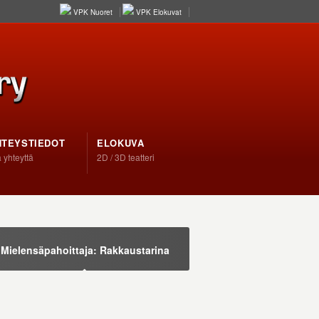
VPK Nuoret
VPK Elokuvat
HTEYSTIEDOT
ELOKUVA
 yhteyttä
2D / 3D teatteri
Mielensäpahoittaja: Rakkaustarina