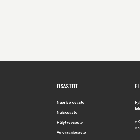
OSASTOT
E
Nuoriso-osasto
Py
toi
Naisosasto
K
Hälytysosasto
»
yle
Veteraaniosasto