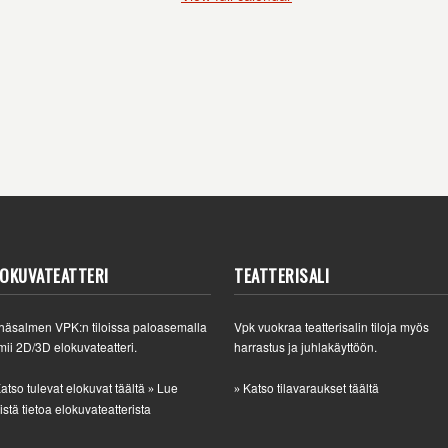
LOKUVATEATTERI
TEATTERISALI
häsalmen VPK:n tiloissa paloasemalla
Vpk vuokraa teatterisalin tiloja myös
mii 2D/3D elokuvateatteri.
harrastus ja juhlakäyttöön.
atso tulevat elokuvat täältä
Lue
Katso tilavaraukset täältä
»
»
istä tietoa elokuvateatterista