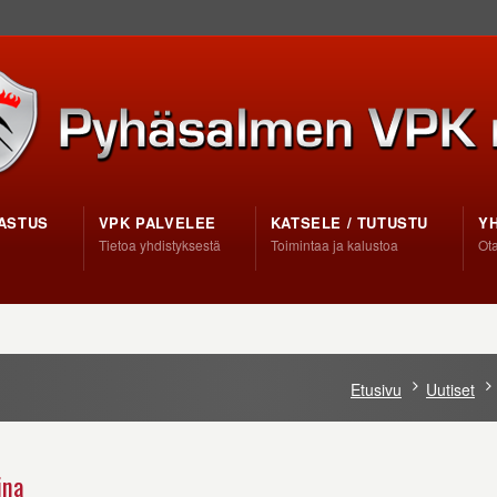
ASTUS
VPK PALVELEE
KATSELE / TUTUSTU
Y
Tietoa yhdistyksestä
Toimintaa ja kalustoa
Ota
Etusivu
Uutiset
ina