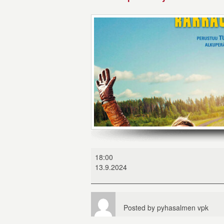
Mielensäpahoittaja:
18:00
Rakkaustarina
13.9.2024
Posted by
pyhasalmen vpk