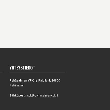
YHTEYSTIEDOT
Pyhäsalmen VPK ry
Palotie 4, 86800
Pyhäsalmi
Sähköposti:
vpk@pyhasalmenvpk.fi