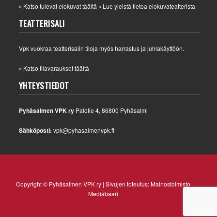
Katso tulevat elokuvat täältä
Lue yleistä tietoa elokuvateatterista
»
»
TEATTERISALI
Vpk vuokraa teatterisalin tiloja myös harrastus ja juhlakäyttöön.
Katso tilavaraukset täältä
»
YHTEYSTIEDOT
Pyhäsalmen VPK ry
Palotie 4, 86800 Pyhäsalmi
Sähköposti:
vpk@pyhasalmenvpk.fi
Copyright © Pyhäsalmen VPK ry | Sivujen toteutus:
Mainostoimisto
Mediabaari