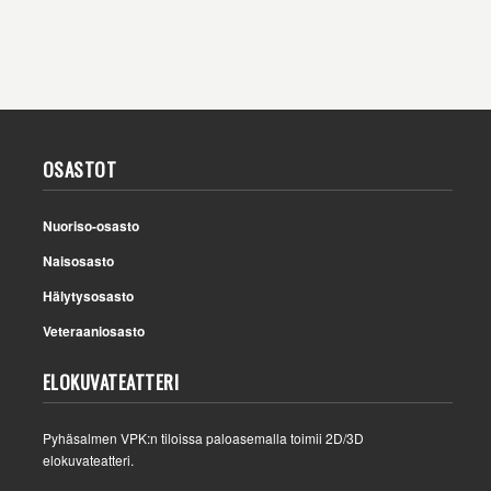
OSASTOT
Nuoriso-osasto
Naisosasto
Hälytysosasto
Veteraaniosasto
ELOKUVATEATTERI
Pyhäsalmen VPK:n tiloissa paloasemalla toimii 2D/3D
elokuvateatteri.